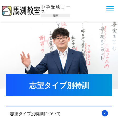
中学受験コー
ス
関西
志望タイプ別特訓
志望タイプ別特訓について