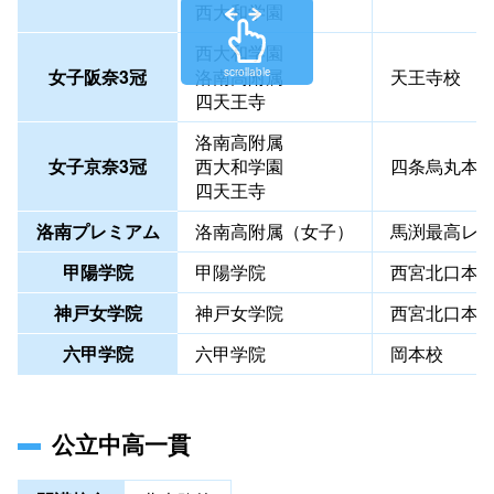
西大和学園
西大和学園
女子阪奈3冠
洛南高附属
天王寺校
scrollable
四天王寺
洛南高附属
女子京奈3冠
西大和学園
四条烏丸本
四天王寺
洛南プレミアム
洛南高附属（女子）
馬渕最高レ
甲陽学院
甲陽学院
西宮北口本
神戸女学院
神戸女学院
西宮北口本
六甲学院
六甲学院
岡本校
公立中高一貫