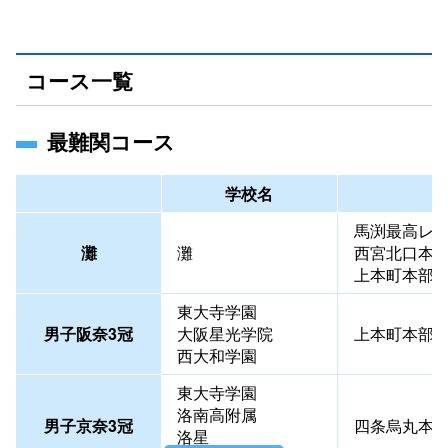
コース一覧
最難関コース
学校名
馬渕最高レ
灘
灘
西宮北口本
上本町本部
東大寺学園
男子阪奈3冠
大阪星光学院
上本町本部
西大和学園
東大寺学園
洛南高附属
男子京奈3冠
四条烏丸本
洛星