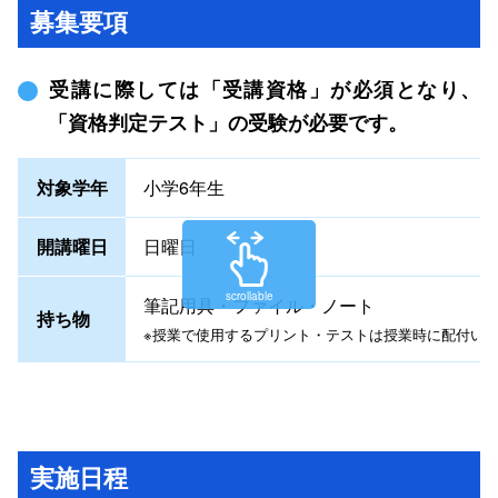
募集要項
受講に際しては「受講資格」が必須となり、
「資格判定テスト」の受験が必要です。
対象学年
小学6年生
開講曜日
日曜日
scrollable
筆記用具・ファイル・ノート
持ち物
※授業で使用するプリント・テストは授業時に配付い
実施日程