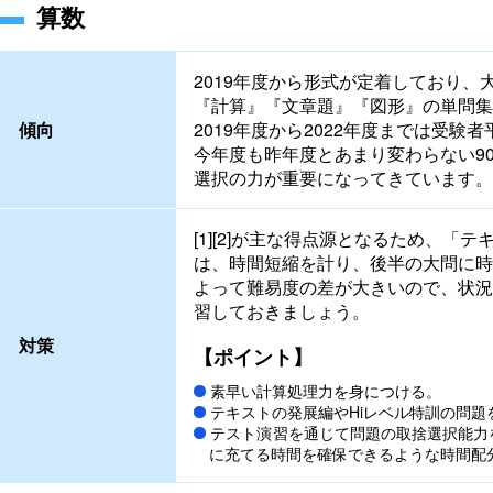
算数
2019年度から形式が定着しており、大
『計算』『文章題』『図形』の単問集
傾向
2019年度から2022年度までは受験者
今年度も昨年度とあまり変わらない9
選択の力が重要になってきています。
[1][2]が主な得点源となるため、
は、時間短縮を計り、後半の大問に時間
よって難易度の差が大きいので、状況
習しておきましょう。
対策
【ポイント】
素早い計算処理力を身につける。
テキストの発展編やHiレベル特訓の問
テスト演習を通じて問題の取捨選択能力
に充てる時間を確保できるような時間配