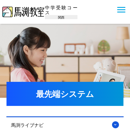
中学受験コー
ス
関西
最先端システム
馬渕ライブナビ