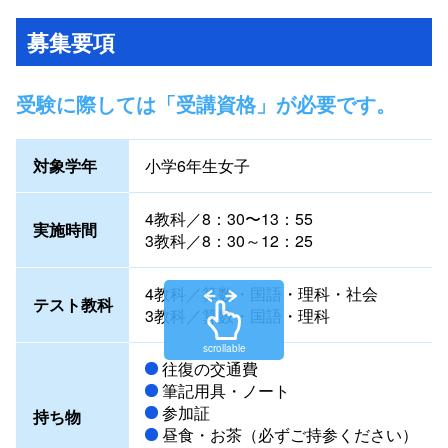
募集要項
受験に際しては「受講資格」が必要です。
対象学年
小学6年生女子
4教科／8：30〜13：55
実施時間
3教科／8：30～12：25
4教科／算数・国語・理科・社会
テスト教科
3教科／算数・国語・理科
scrollable
往復の交通費
筆記用具・ノート
参加証
持ち物
昼食・お茶（必ずご持参ください）