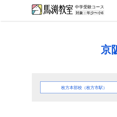
中学受験コース
対象：年少〜小6
京
枚方本部校（枚方市駅）